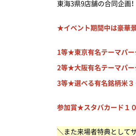
東海3県9店舗の合同企画
★イベント期間中は豪華
1
等★東京有名テーマパー
2
等★大阪有名テーマパー
3
等★選べる有名銘柄米３
参加賞★スタバカード１
＼また来場者特典として